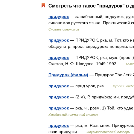
Смотреть что такое "придурок" в д
придурок
— зашибленный, недоумок, дура
синонимов русского языка. Практический с
Словарь синонимов
придурок
— ПРИДУРОК, рка, м. Тот, кто на
общеупотр. прост. «придурок» ненормал
придурок
— ПРИДУРОК, рка, муж. (прост.)
Ожегов, Н.Ю. Шведова. 1949 1992 …
Толк
Придурок (фильм)
— Придурок The Jer
придурок
— прид урок, рка …
Русский орф
придурок
— (2 м), Р. приду/рка; мн. прид
придурок
— рка, ч., розм. 1) Той, хто уд
Український тлумачний словник
придурок
— рка; м. Разг. сниж. Придурков
свои придурки …
Энциклопедический словарь