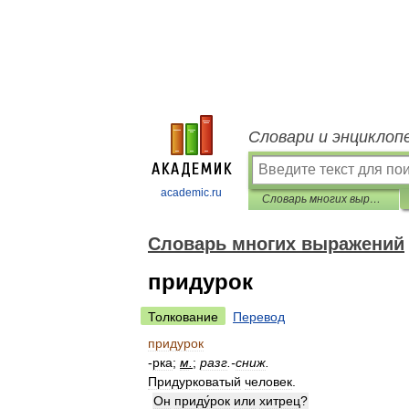
Словари и энциклоп
academic.ru
Словарь многих выражений
Словарь многих выражений
придурок
Толкование
Перевод
придурок
-
рка
;
м
.
;
разг
.-
сниж
.
Придурковатый
человек
.
Он
приду́рок
или
хитрец
?