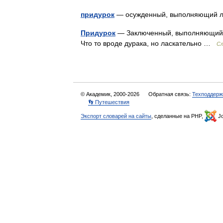
придурок
— осужденный, выполняющий л
Придурок
— Заключенный, выполняющий л
Что то вроде дурака, но ласкательно …
Сл
© Академик, 2000-2026
Обратная связь:
Техподдерж
👣 Путешествия
Экспорт словарей на сайты
, сделанные на PHP,
Jo