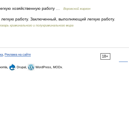
егкую хозяйственную работу …
Воровской жаргон
егкую работу. Заключенный, выполняющий легкую работу.
оварь криминального и полукриминального мира
ка
,
Реклама на сайте
18+
omla,
Drupal,
WordPress, MODx.