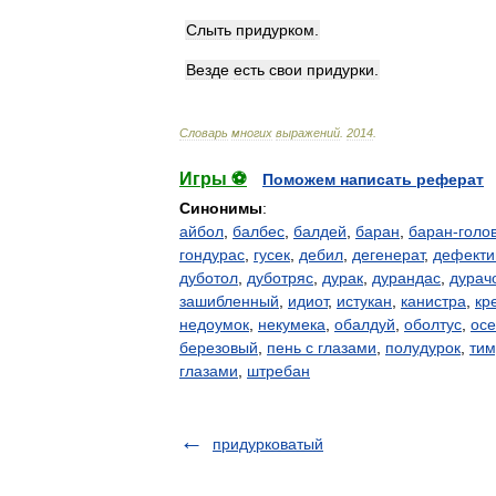
Слыть
придурком
.
Везде
есть
свои
придурки
.
Словарь
многих
выражений
.
2014
.
Игры ⚽
Поможем написать реферат
Синонимы
:
айбол
,
балбес
,
балдей
,
баран
,
баран-голо
гондурас
,
гусек
,
дебил
,
дегенерат
,
дефекти
дуботол
,
дуботряс
,
дурак
,
дурандас
,
дурач
зашибленный
,
идиот
,
истукан
,
канистра
,
кр
недоумок
,
некумека
,
обалдуй
,
оболтус
,
ос
березовый
,
пень с глазами
,
полудурок
,
тим
глазами
,
штребан
придурковатый