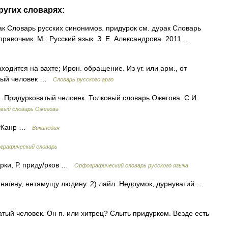
ругих словарях:
к Словарь русских синонимов. придурок см. дурак Словарь
правочник. М.: Русский язык. З. Е. Александрова. 2011 …
ходится на вахте; Ирон. обращение. Из уг. или арм., от
ьный человек …
Словарь русского арго
. Придурковатый человек. Толковый словарь Ожегова. С.И.
овый словарь Ожегова
k Жанр …
Википедия
ографический словарь
у/рки, Р. приду/рков …
Орфографический словарь русского языка
ає наївну, нетямущу людину. 2) лайл. Недоумок, дурнуватий …
атый человек. Он п. или хитрец? Слыть придурком. Везде есть