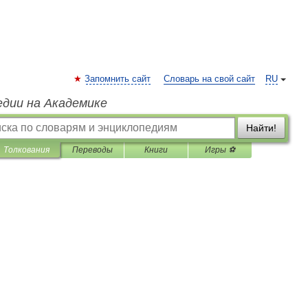
Запомнить сайт
Словарь на свой сайт
RU
едии на Академике
Найти!
Толкования
Переводы
Книги
Игры ⚽